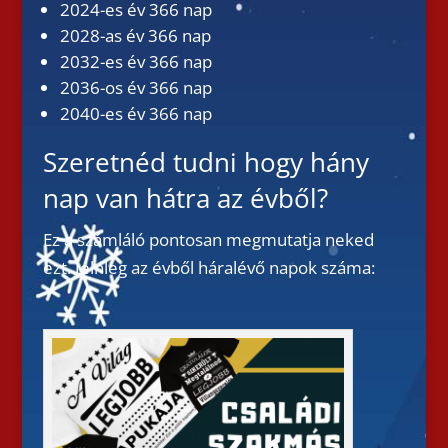
2024-es év 366 nap
2028-as év 366 nap
2032-es év 366 nap
2036-os év 366 nap
2040-es év 366 nap
Szeretnéd tudni hogy hány
nap van hátra az évből?
Ez a számláló pontosan megmutatja neked
ezt. Jelnleg az évből háralévő napok száma: