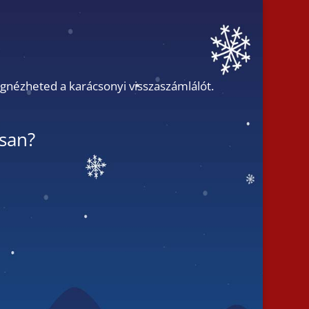
gnézheted a karácsonyi visszaszámlálót.
san?