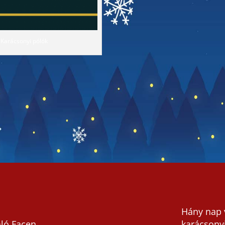
Karácsonyi pólók
Hány nap 
áló Facen
karácsony