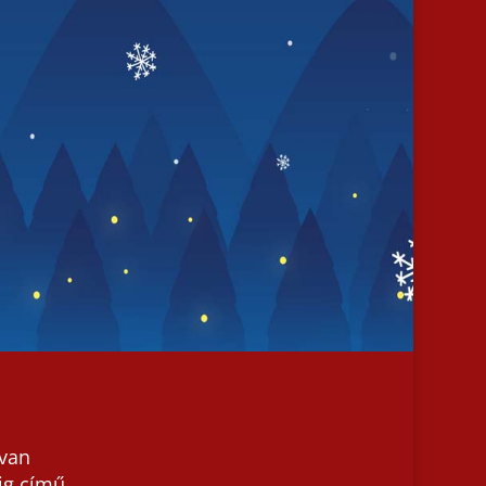
van
ig című