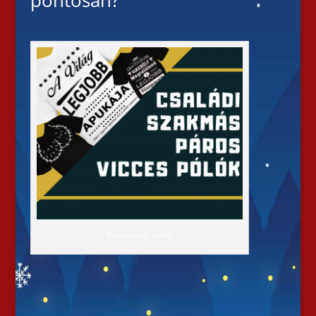
pontosan?
Karácsonyi pólók